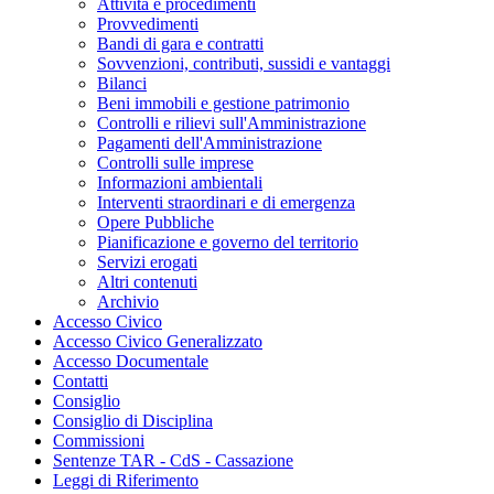
Attività e procedimenti
Provvedimenti
Bandi di gara e contratti
Sovvenzioni, contributi, sussidi e vantaggi
Bilanci
Beni immobili e gestione patrimonio
Controlli e rilievi sull'Amministrazione
Pagamenti dell'Amministrazione
Controlli sulle imprese
Informazioni ambientali
Interventi straordinari e di emergenza
Opere Pubbliche
Pianificazione e governo del territorio
Servizi erogati
Altri contenuti
Archivio
Accesso Civico
Accesso Civico Generalizzato
Accesso Documentale
Contatti
Consiglio
Consiglio di Disciplina
Commissioni
Sentenze TAR - CdS - Cassazione
Leggi di Riferimento