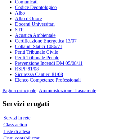
Comunicati
Codice Deontologico
Albo
Albo d'Onore
Docenti Universitari
STP
Acustica Ambientale
Certificazione Energetica 13/07
Collaudi Statici 1086/71
Periti Tribunale Civile
Periti Tribunale Penale
Prevenzione Incendi DM 05/08/11
RSPP 81/08
Sicurezza Cantieri 81/08
Elenco Competenze Professionali
Pagina principale
Amministrazione Trasparente
Servizi erogati
Servizi in rete
Class action
Liste di attesa
Costi contabilizzati