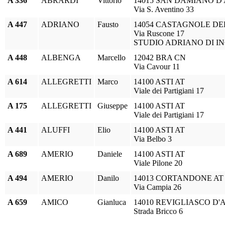
A 336
ABRARDI
Vittorio
14015 SAN DAMIANO D'
Via S. Aventino 33
A 447
ADRIANO
Fausto
14054 CASTAGNOLE DE
Via Ruscone 17
STUDIO ADRIANO DI I
A 448
ALBENGA
Marcello
12042 BRA CN
Via Cavour 11
A 614
ALLEGRETTI
Marco
14100 ASTI AT
Viale dei Partigiani 17
A 175
ALLEGRETTI
Giuseppe
14100 ASTI AT
Viale dei Partigiani 17
A 441
ALUFFI
Elio
14100 ASTI AT
Via Belbo 3
A 689
AMERIO
Daniele
14100 ASTI AT
Viale Pilone 20
A 494
AMERIO
Danilo
14013 CORTANDONE AT
Via Campia 26
A 659
AMICO
Gianluca
14010 REVIGLIASCO D'A
Strada Bricco 6