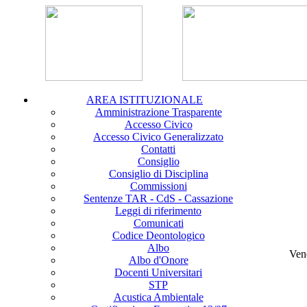
AREA ISTITUZIONALE
Amministrazione Trasparente
Accesso Civico
Accesso Civico Generalizzato
Contatti
Consiglio
Consiglio di Disciplina
Commissioni
Sentenze TAR - CdS - Cassazione
Leggi di riferimento
Comunicati
Codice Deontologico
Albo
Ven
Albo d'Onore
Docenti Universitari
STP
Acustica Ambientale