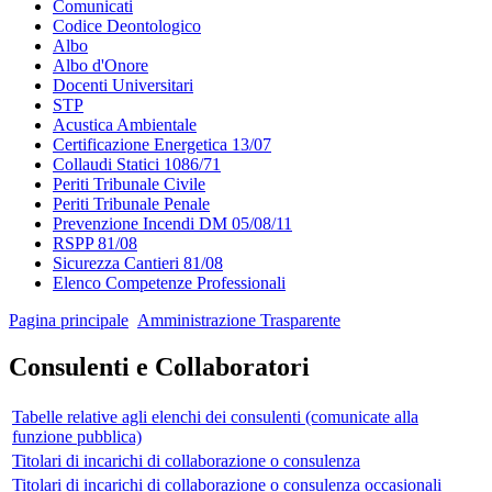
Comunicati
Codice Deontologico
Albo
Albo d'Onore
Docenti Universitari
STP
Acustica Ambientale
Certificazione Energetica 13/07
Collaudi Statici 1086/71
Periti Tribunale Civile
Periti Tribunale Penale
Prevenzione Incendi DM 05/08/11
RSPP 81/08
Sicurezza Cantieri 81/08
Elenco Competenze Professionali
Pagina principale
Amministrazione Trasparente
Consulenti e Collaboratori
Tabelle relative agli elenchi dei consulenti (comunicate alla
funzione pubblica)
Titolari di incarichi di collaborazione o consulenza
Titolari di incarichi di collaborazione o consulenza occasionali