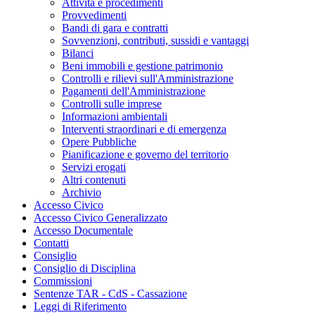
Attività e procedimenti
Provvedimenti
Bandi di gara e contratti
Sovvenzioni, contributi, sussidi e vantaggi
Bilanci
Beni immobili e gestione patrimonio
Controlli e rilievi sull'Amministrazione
Pagamenti dell'Amministrazione
Controlli sulle imprese
Informazioni ambientali
Interventi straordinari e di emergenza
Opere Pubbliche
Pianificazione e governo del territorio
Servizi erogati
Altri contenuti
Archivio
Accesso Civico
Accesso Civico Generalizzato
Accesso Documentale
Contatti
Consiglio
Consiglio di Disciplina
Commissioni
Sentenze TAR - CdS - Cassazione
Leggi di Riferimento