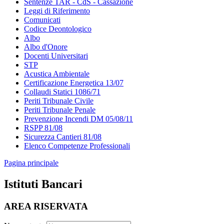
Sentenze TAR - CdS - Cassazione
Leggi di Riferimento
Comunicati
Codice Deontologico
Albo
Albo d'Onore
Docenti Universitari
STP
Acustica Ambientale
Certificazione Energetica 13/07
Collaudi Statici 1086/71
Periti Tribunale Civile
Periti Tribunale Penale
Prevenzione Incendi DM 05/08/11
RSPP 81/08
Sicurezza Cantieri 81/08
Elenco Competenze Professionali
Pagina principale
Istituti Bancari
AREA RISERVATA