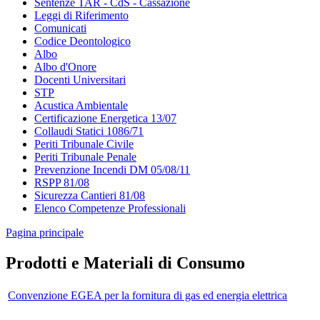
Sentenze TAR - CdS - Cassazione
Leggi di Riferimento
Comunicati
Codice Deontologico
Albo
Albo d'Onore
Docenti Universitari
STP
Acustica Ambientale
Certificazione Energetica 13/07
Collaudi Statici 1086/71
Periti Tribunale Civile
Periti Tribunale Penale
Prevenzione Incendi DM 05/08/11
RSPP 81/08
Sicurezza Cantieri 81/08
Elenco Competenze Professionali
Pagina principale
Prodotti e Materiali di Consumo
Convenzione EGEA per la fornitura di gas ed energia elettrica