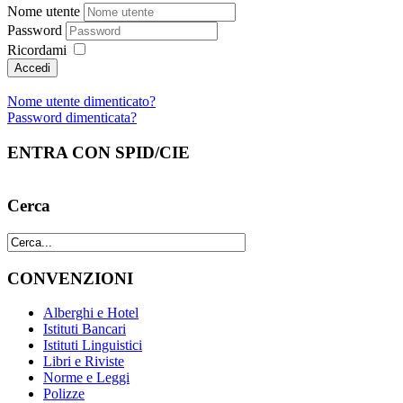
Nome utente
Password
Ricordami
Nome utente dimenticato?
Password dimenticata?
ENTRA CON SPID/CIE
Cerca
CONVENZIONI
Alberghi e Hotel
Istituti Bancari
Istituti Linguistici
Libri e Riviste
Norme e Leggi
Polizze