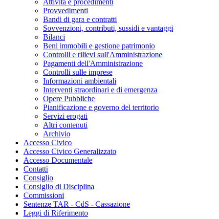
Attività e procedimenti
Provvedimenti
Bandi di gara e contratti
Sovvenzioni, contributi, sussidi e vantaggi
Bilanci
Beni immobili e gestione patrimonio
Controlli e rilievi sull'Amministrazione
Pagamenti dell'Amministrazione
Controlli sulle imprese
Informazioni ambientali
Interventi straordinari e di emergenza
Opere Pubbliche
Pianificazione e governo del territorio
Servizi erogati
Altri contenuti
Archivio
Accesso Civico
Accesso Civico Generalizzato
Accesso Documentale
Contatti
Consiglio
Consiglio di Disciplina
Commissioni
Sentenze TAR - CdS - Cassazione
Leggi di Riferimento