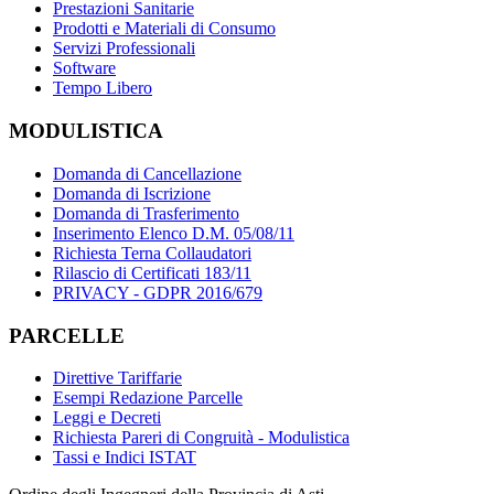
Prestazioni Sanitarie
Prodotti e Materiali di Consumo
Servizi Professionali
Software
Tempo Libero
MODULISTICA
Domanda di Cancellazione
Domanda di Iscrizione
Domanda di Trasferimento
Inserimento Elenco D.M. 05/08/11
Richiesta Terna Collaudatori
Rilascio di Certificati 183/11
PRIVACY - GDPR 2016/679
PARCELLE
Direttive Tariffarie
Esempi Redazione Parcelle
Leggi e Decreti
Richiesta Pareri di Congruità - Modulistica
Tassi e Indici ISTAT