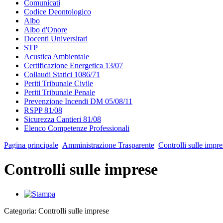
Comunicati
Codice Deontologico
Albo
Albo d'Onore
Docenti Universitari
STP
Acustica Ambientale
Certificazione Energetica 13/07
Collaudi Statici 1086/71
Periti Tribunale Civile
Periti Tribunale Penale
Prevenzione Incendi DM 05/08/11
RSPP 81/08
Sicurezza Cantieri 81/08
Elenco Competenze Professionali
Pagina principale
Amministrazione Trasparente
Controlli sulle impre
Controlli sulle imprese
Categoria: Controlli sulle imprese