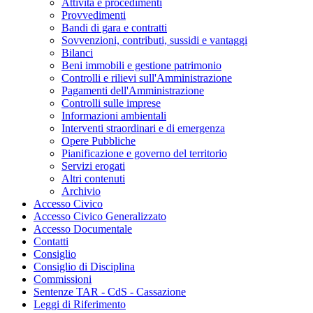
Attività e procedimenti
Provvedimenti
Bandi di gara e contratti
Sovvenzioni, contributi, sussidi e vantaggi
Bilanci
Beni immobili e gestione patrimonio
Controlli e rilievi sull'Amministrazione
Pagamenti dell'Amministrazione
Controlli sulle imprese
Informazioni ambientali
Interventi straordinari e di emergenza
Opere Pubbliche
Pianificazione e governo del territorio
Servizi erogati
Altri contenuti
Archivio
Accesso Civico
Accesso Civico Generalizzato
Accesso Documentale
Contatti
Consiglio
Consiglio di Disciplina
Commissioni
Sentenze TAR - CdS - Cassazione
Leggi di Riferimento