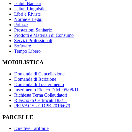
Istituti Bancari
Istituti Linguistici
Libri e Riviste
Norme e Leggi
Polizze
Prestazioni Sanitarie
Prodotti e Materiali di Consumo
Servizi Professionali
Software
Tempo Libero
MODULISTICA
Domanda di Cancellazione
Domanda di Iscrizione
Domanda di Trasferimento
Inserimento Elenco D.M. 05/08/11
Richiesta Terna Collaudatori
Rilascio di Certificati 183/11
PRIVACY - GDPR 2016/679
PARCELLE
Direttive Tariffarie