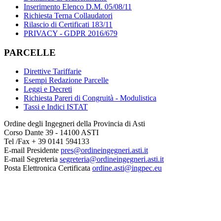
Inserimento Elenco D.M. 05/08/11
Richiesta Terna Collaudatori
Rilascio di Certificati 183/11
PRIVACY - GDPR 2016/679
PARCELLE
Direttive Tariffarie
Esempi Redazione Parcelle
Leggi e Decreti
Richiesta Pareri di Congruità - Modulistica
Tassi e Indici ISTAT
Ordine degli Ingegneri della Provincia di Asti
Corso Dante 39 - 14100 ASTI
Tel /Fax + 39 0141 594133
E-mail Presidente
pres@ordineingegneri.asti.it
E-mail Segreteria
segreteria@ordineingegneri.asti.it
Posta Elettronica Certificata
ordine.asti@ingpec.eu