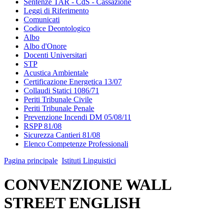
Sentenze TAR - CdS - Cassazione
Leggi di Riferimento
Comunicati
Codice Deontologico
Albo
Albo d'Onore
Docenti Universitari
STP
Acustica Ambientale
Certificazione Energetica 13/07
Collaudi Statici 1086/71
Periti Tribunale Civile
Periti Tribunale Penale
Prevenzione Incendi DM 05/08/11
RSPP 81/08
Sicurezza Cantieri 81/08
Elenco Competenze Professionali
Pagina principale
Istituti Linguistici
CONVENZIONE WALL
STREET ENGLISH