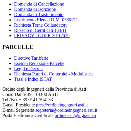
Domanda di Cancellazione
Domanda di Iscrizione
Domanda di Trasferimento
Inserimento Elenco D.M. 05/08/11
Richiesta Terna Collaudatori
Rilascio di Certificati 183/11
PRIVACY - GDPR 2016/679
PARCELLE
Direttive Tariffarie
Esempi Redazione Parcelle
Leggi e Decreti
Richiesta Pareri di Congruità - Modulistica
Tassi e Indici ISTAT
Ordine degli Ingegneri della Provincia di Asti
Corso Dante 39 - 14100 ASTI
Tel /Fax + 39 0141 594133
E-mail Presidente
pres@ordineingegneri.asti.it
E-mail Segreteria
segreteria@ordineingegneri.asti.it
Posta Elettronica Certificata
ordine.asti@ingpec.eu