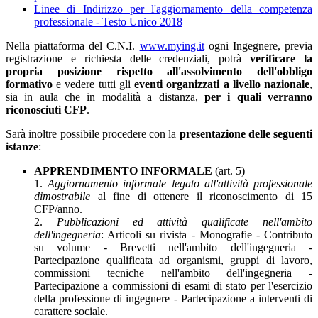
Linee di Indirizzo per l'aggiornamento della competenza
professionale - Testo Unico 2018
Nella piattaforma del C.N.I.
www.mying.it
ogni Ingegnere, previa
registrazione e richiesta delle credenziali, potrà
verificare la
propria posizione rispetto all'assolvimento dell'obbligo
formativo
e vedere tutti gli
eventi organizzati a livello nazionale
,
sia in aula che in modalità a distanza,
per i quali verranno
riconosciuti CFP
.
Sarà inoltre possibile procedere con la
presentazione delle seguenti
istanze
:
APPRENDIMENTO INFORMALE
(art. 5)
1.
Aggiornamento informale legato all'attività professionale
dimostrabile
al fine di ottenere il riconoscimento di 15
CFP/anno.
2.
Pubblicazioni ed attività qualificate nell'ambito
dell'ingegneria
: Articoli su rivista - Monografie - Contributo
su volume - Brevetti nell'ambito dell'ingegneria -
Partecipazione qualificata ad organismi, gruppi di lavoro,
commissioni tecniche nell'ambito dell'ingegneria -
Partecipazione a commissioni di esami di stato per l'esercizio
della professione di ingegnere - Partecipazione a interventi di
carattere sociale.