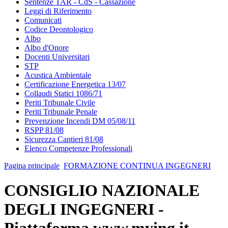
Sentenze TAR - CdS - Cassazione
Leggi di Riferimento
Comunicati
Codice Deontologico
Albo
Albo d'Onore
Docenti Universitari
STP
Acustica Ambientale
Certificazione Energetica 13/07
Collaudi Statici 1086/71
Periti Tribunale Civile
Periti Tribunale Penale
Prevenzione Incendi DM 05/08/11
RSPP 81/08
Sicurezza Cantieri 81/08
Elenco Competenze Professionali
Pagina principale
FORMAZIONE CONTINUA INGEGNERI
CONSIGLIO NAZIONALE
DEGLI INGEGNERI -