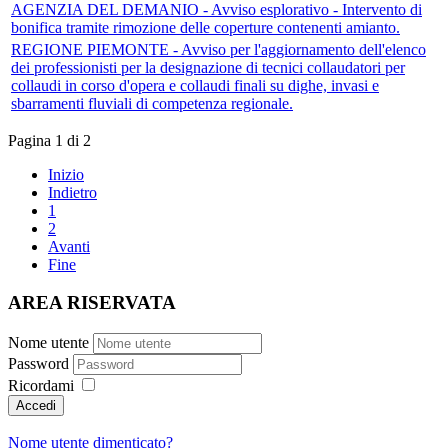
AGENZIA DEL DEMANIO - Avviso esplorativo - Intervento di
bonifica tramite rimozione delle coperture contenenti amianto.
REGIONE PIEMONTE - Avviso per l'aggiornamento dell'elenco
dei professionisti per la designazione di tecnici collaudatori per
collaudi in corso d'opera e collaudi finali su dighe, invasi e
sbarramenti fluviali di competenza regionale.
Pagina 1 di 2
Inizio
Indietro
1
2
Avanti
Fine
AREA RISERVATA
Nome utente
Password
Ricordami
Nome utente dimenticato?