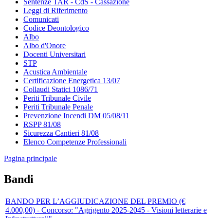
Sentenze TAR - CdS - Cassazione
Leggi di Riferimento
Comunicati
Codice Deontologico
Albo
Albo d'Onore
Docenti Universitari
STP
Acustica Ambientale
Certificazione Energetica 13/07
Collaudi Statici 1086/71
Periti Tribunale Civile
Periti Tribunale Penale
Prevenzione Incendi DM 05/08/11
RSPP 81/08
Sicurezza Cantieri 81/08
Elenco Competenze Professionali
Pagina principale
Bandi
BANDO PER L’AGGIUDICAZIONE DEL PREMIO (€
4.000,00) - Concorso: "Agrigento 2025-2045 - Visioni letterarie e