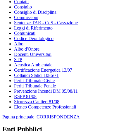
Contatti
Consiglio
Consiglio di Disciplina
Commissioni
Sentenze TAR - CdS - Cassazione
Leggi di Riferimento
Comunicati
Codice Deontologico
Albo
Albo d'Onore
Docenti Universitari
STP
Acustica Ambientale
Certificazione Energetica 13/07
Collaudi Statici 1086/71
Periti Tribunale Civile
Periti Tribunale Penale
Prevenzione Incendi DM 05/08/11
RSPP 81/08
Sicurezza Cantieri 81/08
Elenco Competenze Professionali
Pagina principale
CORRISPONDENZA
Enti Pubblici