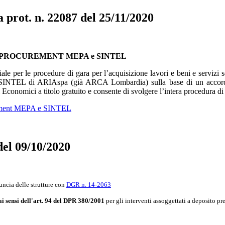
prot. n. 22087 del 25/11/2020
rme di E-PROCUREMENT MEPA e SINTEL
ale per le procedure di gara per l’acquisizione lavori e beni e servizi s
t SINTEL di ARIAspa (già ARCA Lombardia) sulla base di un accordo
onomici a titolo gratuito e consente di svolgere l’intera procedura di 
urement MEPA e SINTEL
l 09/10/2020
uncia delle strutture con
DGR n. 14-2063
ai sensi dell'art. 94 del DPR 380/2001
per gli interventi assoggettati a deposito pre