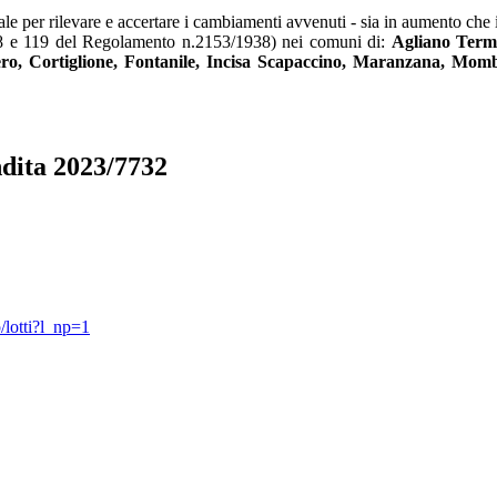
ale per rilevare e accertare i cambiamenti avvenuti - sia in aumento che 
i 118 e 119 del Regolamento n.2153/1938) nei comuni di:
Agliano Terme
ero, Cortiglione, Fontanile, Incisa Scapaccino, Maranzana, Mom
ita 2023/7732
/lotti?l_np=1