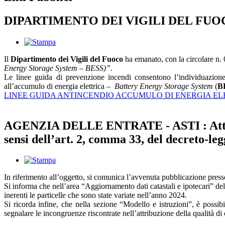
DIPARTIMENTO DEI VIGILI DEL FUOCO - L
Il
Dipartimento dei Vigili del Fuoco
ha emanato, con la circolare n.
Energy Storage System – BESS)”
.
Le linee guida di prevenzione incendi consentono l’individuazione d
all’accumulo di energia elettrica –
Battery Energy Storage System
(
B
LINEE GUIDA ANTINCENDIO ACCUMULO DI ENERGIA EL
AGENZIA DELLE ENTRATE - ASTI : Attività d
sensi dell’art. 2, comma 33, del decreto-le
In riferimento all’oggetto, si comunica l’avvenuta pubblicazione presso i
Si informa che nell’area “Aggiornamento dati catastali e ipotecari” del 
inerenti le particelle che sono state variate nell’anno 2024.
Si ricorda infine, che nella sezione “Modello e istruzioni”, è possibi
segnalare le incongruenze riscontrate nell’attribuzione della qualità di