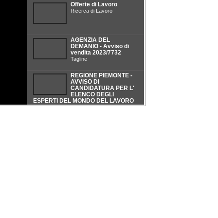
Offerte di Lavoro
Ricerca di Lavoro
AGENZIA DEL
DEMANIO - Avviso di
vendita 2023/7732
Tagline
REGIONE PIEMONTE -
AVVISO DI
CANDIDATURA PER L'
ELENCO DEGLI
ESPERTI DEL MONDO DEL LAVORO
PER LE COMMISSIONI D'ESAME DEI
AGENZIA ENTRATE -
CORSI DI FORMAZIONE
CONSERVAZIONE DEL
PROFESSIONALE
NUOVO CATASTO DEI
Tagline
TERRENI
VERIFICAZIONI QUINQUENNALI
GRATUITE
BANDO PER
Tagline
L’AGGIUDICAZIONE
DEL PREMIO (€
4.000,00) - Concorso:
"Agrigento 2025-2045 - Visioni
letterarie e Infrastrutturali"
Tagline