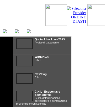
Quota Albo Anno 2025
Avviso di pagamento
WorkING®
C.N.I.
CERTing
C.N.I.
C.N.I. - Ecobonus e
Sismabonus
Guida determinazione
corrispettivo e compilazione
preventivo e contratto tipo