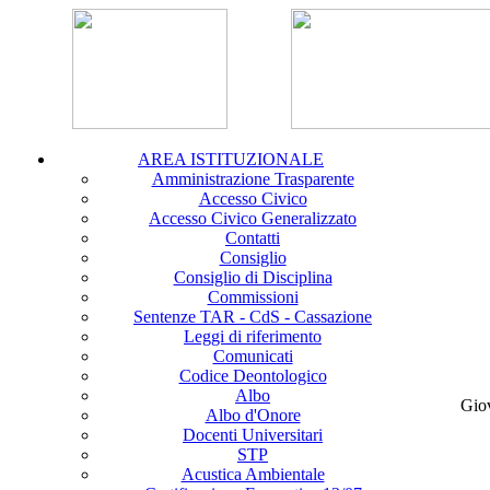
AREA ISTITUZIONALE
Amministrazione Trasparente
Accesso Civico
Accesso Civico Generalizzato
Contatti
Consiglio
Consiglio di Disciplina
Commissioni
Sentenze TAR - CdS - Cassazione
Leggi di riferimento
Comunicati
Codice Deontologico
Albo
Gio
Albo d'Onore
Docenti Universitari
STP
Acustica Ambientale