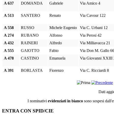
A 637
DOMANDA
Gabriele
Via Amico 4
A 513
SANTERO
Renato
Via Cavour 122
A 558
RUSSO
Michele Eugenio
Via C. Urbani 12
A 274
RUBANO
Alfonso
Via Perosi 42
A 432
RAINERI
Alfredo
Via Milliavacca 21
A 555
GAIOTTO
Fabio
Via Don M. Gallo 6
A 478
CASTINO
Emanuela
Via Giovanni XXIII 
A 391
BORLASTA
Fiorenzo
Via C. Ricciardi 8
Dati aggi
I nominativi
evidenziati in bianco
sono sospesi dall'e
ENTRA CON SPID/CIE