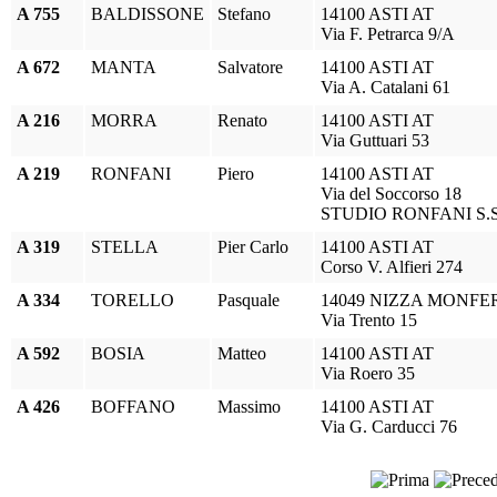
A 755
BALDISSONE
Stefano
14100 ASTI AT
Via F. Petrarca 9/A
A 672
MANTA
Salvatore
14100 ASTI AT
Via A. Catalani 61
A 216
MORRA
Renato
14100 ASTI AT
Via Guttuari 53
A 219
RONFANI
Piero
14100 ASTI AT
Via del Soccorso 18
STUDIO RONFANI S.S
A 319
STELLA
Pier Carlo
14100 ASTI AT
Corso V. Alfieri 274
A 334
TORELLO
Pasquale
14049 NIZZA MONFE
Via Trento 15
A 592
BOSIA
Matteo
14100 ASTI AT
Via Roero 35
A 426
BOFFANO
Massimo
14100 ASTI AT
Via G. Carducci 76