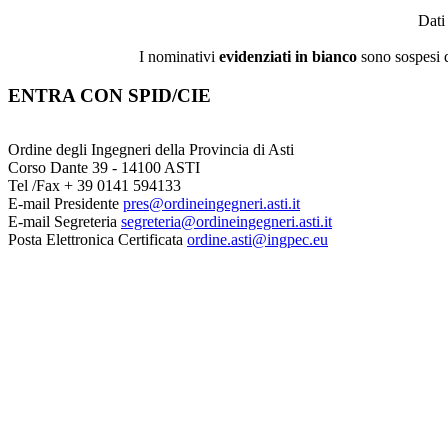
Dati
I nominativi
evidenziati in bianco
sono sospesi d
ENTRA CON SPID/CIE
Ordine degli Ingegneri della Provincia di Asti
Corso Dante 39 - 14100 ASTI
Tel /Fax + 39 0141 594133
E-mail Presidente
pres@ordineingegneri.asti.it
E-mail Segreteria
segreteria@ordineingegneri.asti.it
Posta Elettronica Certificata
ordine.asti@ingpec.eu