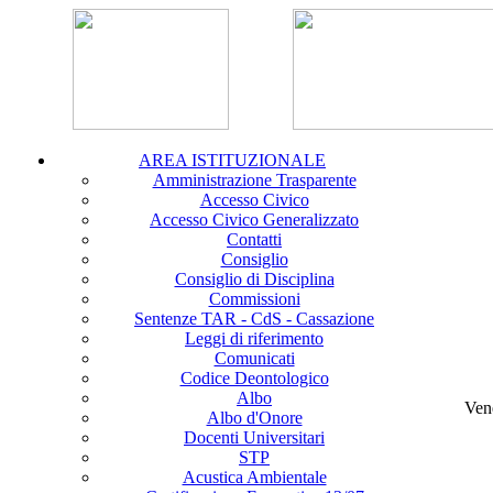
AREA ISTITUZIONALE
Amministrazione Trasparente
Accesso Civico
Accesso Civico Generalizzato
Contatti
Consiglio
Consiglio di Disciplina
Commissioni
Sentenze TAR - CdS - Cassazione
Leggi di riferimento
Comunicati
Codice Deontologico
Albo
Ven
Albo d'Onore
Docenti Universitari
STP
Acustica Ambientale