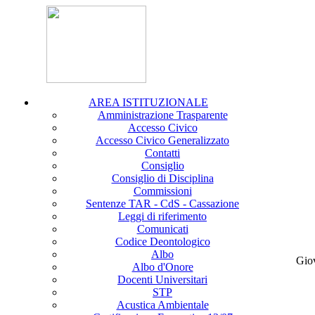
AREA ISTITUZIONALE
Amministrazione Trasparente
Accesso Civico
Accesso Civico Generalizzato
Contatti
Consiglio
Consiglio di Disciplina
Commissioni
Sentenze TAR - CdS - Cassazione
Leggi di riferimento
Comunicati
Codice Deontologico
Albo
Gio
Albo d'Onore
Docenti Universitari
STP
Acustica Ambientale