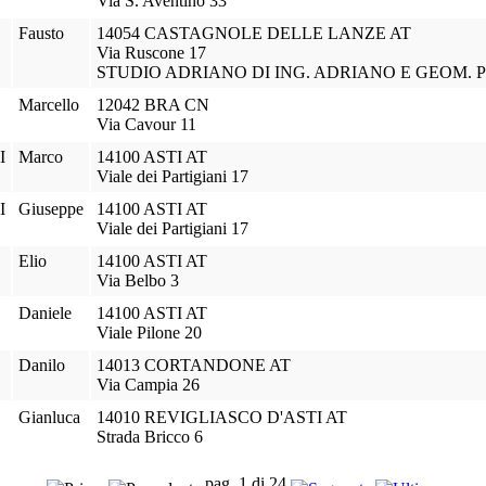
Via S. Aventino 33
Fausto
14054 CASTAGNOLE DELLE LANZE AT
Via Ruscone 17
STUDIO ADRIANO DI ING. ADRIANO E GEOM.
Marcello
12042 BRA CN
Via Cavour 11
I
Marco
14100 ASTI AT
Viale dei Partigiani 17
I
Giuseppe
14100 ASTI AT
Viale dei Partigiani 17
Elio
14100 ASTI AT
Via Belbo 3
Daniele
14100 ASTI AT
Viale Pilone 20
Danilo
14013 CORTANDONE AT
Via Campia 26
Gianluca
14010 REVIGLIASCO D'ASTI AT
Strada Bricco 6
pag. 1 di 24