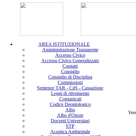
AREA ISTITUZIONALE
Amministrazione Trasparente
Accesso Civico
Accesso Civico Generalizzato
Contatti
Consiglio
Consiglio di Disciplina
Commissioni
Sentenze TAR - CdS - Cassazione
Leggi di riferimento
Comunicati
Codice Deontologico
Albo
Ven
Albo d'Onore
Docenti Universitari
STP
Acustica Ambientale