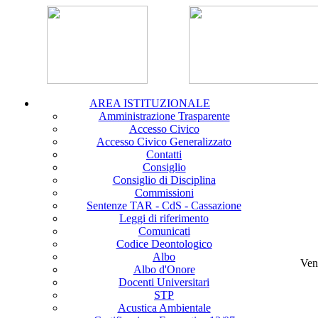
AREA ISTITUZIONALE
Amministrazione Trasparente
Accesso Civico
Accesso Civico Generalizzato
Contatti
Consiglio
Consiglio di Disciplina
Commissioni
Sentenze TAR - CdS - Cassazione
Leggi di riferimento
Comunicati
Codice Deontologico
Albo
Ven
Albo d'Onore
Docenti Universitari
STP
Acustica Ambientale