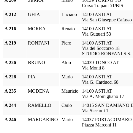
A 209
SERRA
Mario
10139 TORINO TO
Corso Trapani 51/BIS
A 212
GHIA
Luciano
14100 ASTI AT
Via San Giuseppe Cafasso
A 216
MORRA
Renato
14100 ASTI AT
Via Guttuari 53
A 219
RONFANI
Piero
14100 ASTI AT
Via del Soccorso 18
STUDIO RONFANI S.S.
A 226
BRUNO
Aldo
14039 TONCO AT
Via Monti 8
A 228
PIA
Mario
14100 ASTI AT
Via G. Carducci 68
A 235
MODENA
Maurizio
14100 ASTI AT
Via A. Momigliano 17
A 244
RAMELLO
Carlo
14015 SAN DAMIANO D
Via Siccardi 1
A 246
MARGARINO
Mario
14037 PORTACOMARO 
Piazza Marconi 11